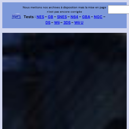
Aller
Nous mettons nos archives à disposition mais la mise en page
R
n’est pas encore corrigée
au
e
Tests :
NES
–
GB
–
SNES
–
N64
–
GBA
–
NGC
–
contenu
DS
–
Wii
–
3DS
–
Wii U
c
h
e
r
c
h
e
r