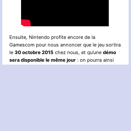
Ensuite, Nintendo profite encore de la
Gamescom pour nous annoncer que le jeu sortira
le
30 octobre 2015
chez nous, et qu’une
démo
sera disponible le même jour
: on pourra ainsi
tester gratuitement le prologue et les deux
premiers chapitres. Sympa comme offre, ça
devrait se faire plus souvent ! Au fait, dans la
vidéo ci-dessus, il y a un petit
screamer
à la fin…
Mais je préviens peut-être un peu tard.
Aller plus loin :
Project Zero 5
, 
Wii U