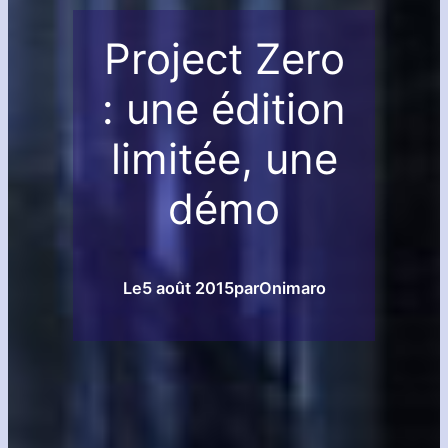
Project Zero
: une édition
limitée, une
démo
Le
5 août 2015
par
Onimaro