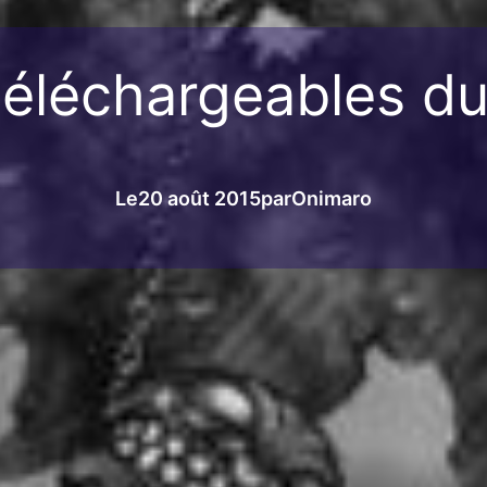
téléchargeables d
Le
20 août 2015
par
Onimaro