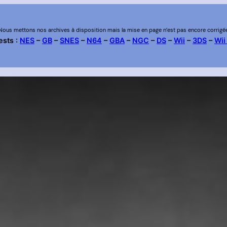
Nous mettons nos archives à disposition mais la mise en page n’est pas encore corrigé
ests :
NES
–
GB
–
SNES
–
N64
–
GBA
–
NGC
–
DS
–
Wii
–
3DS
–
Wii