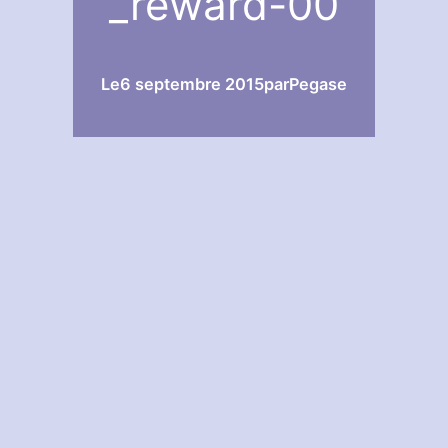
_reward-00
Le
6 septembre 2015
par
Pegase