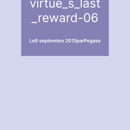
virtue_s_last
_reward-06
Le
6 septembre 2015
par
Pegase