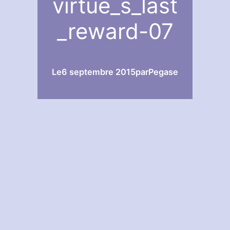
virtue_s_last
_reward-07
Le
6 septembre 2015
par
Pegase