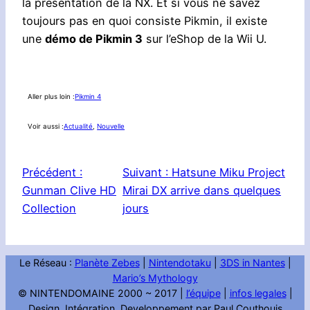
la présentation de la NX. Et si vous ne savez
toujours pas en quoi consiste Pikmin, il existe
une
démo de Pikmin 3
sur l’eShop de la Wii U.
Aller plus loin :
Pikmin 4
Voir aussi :
Actualité
, 
Nouvelle
Précédent :
Suivant :
Hatsune Miku Project
Gunman Clive HD
Mirai DX arrive dans quelques
Collection
jours
Le Réseau :
Planète Zebes
|
Nintendotaku
|
3DS in Nantes
|
Mario’s Mythology
© NINTENDOMAINE 2000 ~ 2017 |
l’équipe
|
infos legales
|
Design, Intégration, Developpement par Paul Couthouis