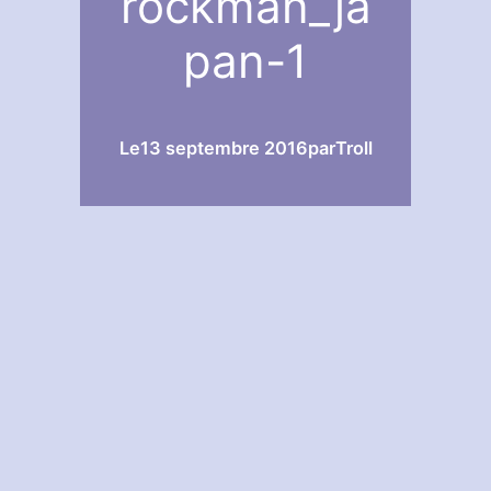
rockman_ja
pan-1
Le
13 septembre 2016
par
Troll