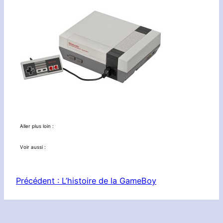
Aller plus loin :
Voir aussi :
Précédent :
L’histoire de la GameBoy
Le Réseau :
Planète Zebes
|
Nintendotaku
|
3DS in Nantes
|