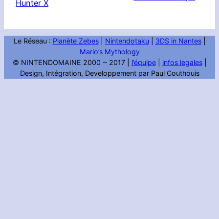
Hunter X
Le Réseau :
Planète Zebes
|
Nintendotaku
|
3DS in Nantes
|
Mario’s Mythology
© NINTENDOMAINE 2000 ~ 2017 |
l’équipe
|
infos legales
|
Design, Intégration, Developpement par Paul Couthouis