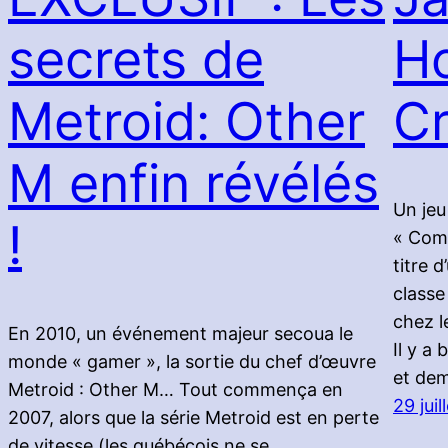
secrets de
H
Metroid: Other
C
M enfin révélés
Un jeu
!
« Com
titre 
classe
chez l
En 2010, un événement majeur secoua le
Il y a
monde « gamer », la sortie du chef d’œuvre
et dem
Metroid : Other M… Tout commença en
29 juil
2007, alors que la série Metroid est en perte
de vitesse (les québécois ne se