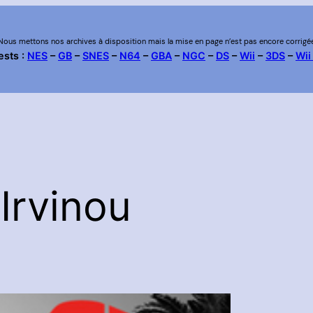
Nous mettons nos archives à disposition mais la mise en page n’est pas encore corrigé
ests :
NES
–
GB
–
SNES
–
N64
–
GBA
–
NGC
–
DS
–
Wii
–
3DS
–
Wii
:
Irvinou