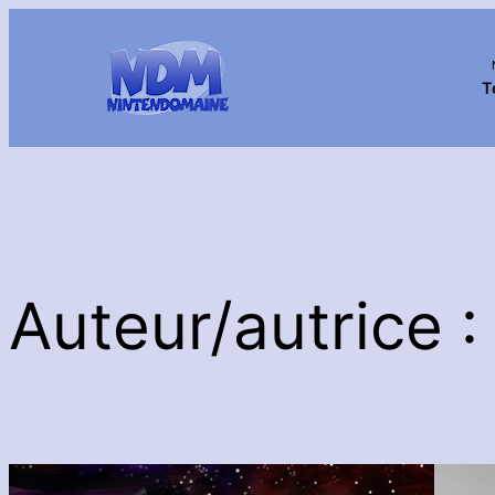
Aller
au
contenu
T
Auteur/autrice 