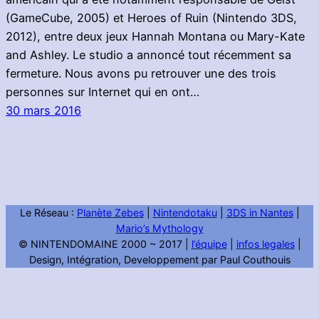
(GameCube, 2005) et Heroes of Ruin (Nintendo 3DS,
2012), entre deux jeux Hannah Montana ou Mary-Kate
and Ashley. Le studio a annoncé tout récemment sa
fermeture. Nous avons pu retrouver une des trois
personnes sur Internet qui en ont…
30 mars 2016
Le Réseau :
Planète Zebes
|
Nintendotaku
|
3DS in Nantes
|
Mario’s Mythology
© NINTENDOMAINE 2000 ~ 2017 |
l’équipe
|
infos legales
|
Design, Intégration, Developpement par Paul Couthouis