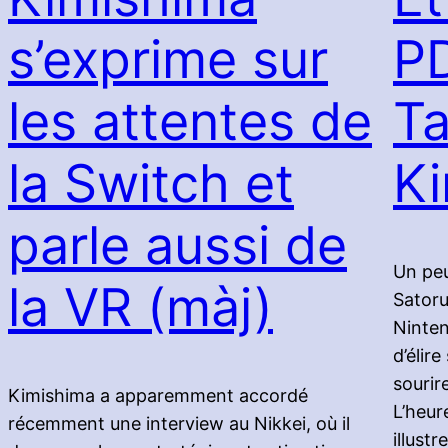
s’exprime sur
P
les attentes de
Ta
la Switch et
Ki
parle aussi de
Un peu
la VR (màj)
Satoru
Ninten
d’élir
sourir
Kimishima a apparemment accordé
L’heur
récemment une interview au Nikkei, où il
illust