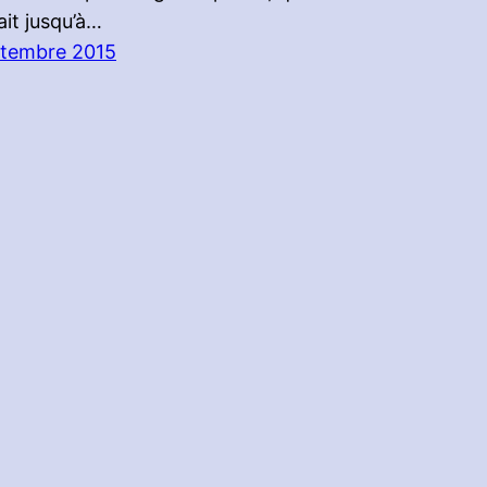
it jusqu’à…
ptembre 2015
u :
Planète Zebes
|
Nintendotaku
|
3DS in Nantes
|
Mario’s 
 2017 |
l’équipe
|
infos legales
| Design, Intégration, Devel