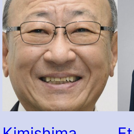
Kimishima
Et