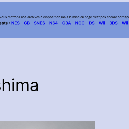
Nous mettons nos archives à disposition mais la mise en page n’est pas encore corrigé
ests :
NES
–
GB
–
SNES
–
N64
–
GBA
–
NGC
–
DS
–
Wii
–
3DS
–
Wii
shima