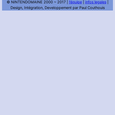
© NINTENDOMAINE 2000 ~ 2017 |
l’équipe
|
infos legales
|
Design, Intégration, Developpement par Paul Couthouis