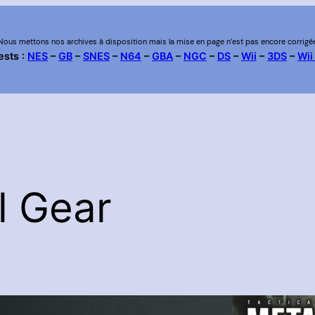
Nous mettons nos archives à disposition mais la mise en page n’est pas encore corrigé
ests :
NES
–
GB
–
SNES
–
N64
–
GBA
–
NGC
–
DS
–
Wii
–
3DS
–
Wii
l Gear