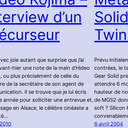
terview d’un
Solid
écurseur
Twin
avec joie autant que surprise que j’ai
Prévu initial
vant-hier une note de la main d’Hideo
contrées, le 
, ou plus précisément de celle du
Gear Solid pr
ire de la secrétaire de son agent de
attendre 6 moi
ication. Il se trouve que je lui écris
hauteur de no
 année pour solliciter une entrevue et,
de MGS2 donne
sage en Alsace, le célèbre cinéaste a
soft ? Silicon
té…
convenableme
 2010
6 avril 2004