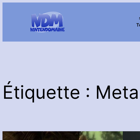
Aller
au
contenu
T
Étiquette :
Meta