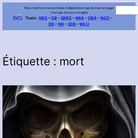
Aller
Nous mettons nos archives à disposition mais la mise en page
R
n’est pas encore corrigée
au
e
Tests :
NES
–
GB
–
SNES
–
N64
–
GBA
–
NGC
–
contenu
DS
–
Wii
–
3DS
–
Wii U
c
h
e
r
c
Étiquette :
mort
h
e
r