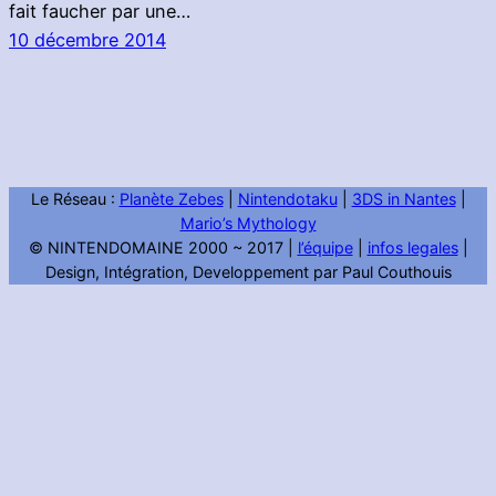
fait faucher par une…
10 décembre 2014
Le Réseau :
Planète Zebes
|
Nintendotaku
|
3DS in Nantes
|
Mario’s Mythology
© NINTENDOMAINE 2000 ~ 2017 |
l’équipe
|
infos legales
|
Design, Intégration, Developpement par Paul Couthouis