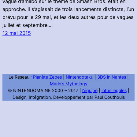
vague d’amiibo sur le thème de Smash Bros. était en
approche. Il s’agissait de trois lancements distincts, l’un
prévu pour le 29 mai, et les deux autres pour de vagues
juillet et septembre.…
12 mai 2015
Le Réseau :
Planète Zebes
|
Nintendotaku
|
3DS in Nantes
|
Mario’s Mythology
© NINTENDOMAINE 2000 ~ 2017 |
l’équipe
|
infos legales
|
Design, Intégration, Developpement par Paul Couthouis