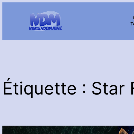
Aller
au
contenu
T
Étiquette :
Star