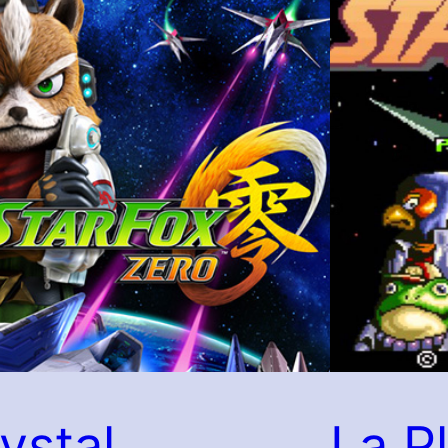
ystal
La Pl