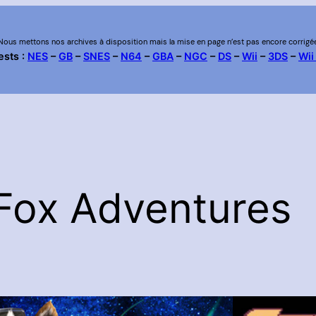
Nous mettons nos archives à disposition mais la mise en page n’est pas encore corrigé
ests :
NES
–
GB
–
SNES
–
N64
–
GBA
–
NGC
–
DS
–
Wii
–
3DS
–
Wii
 Fox Adventures