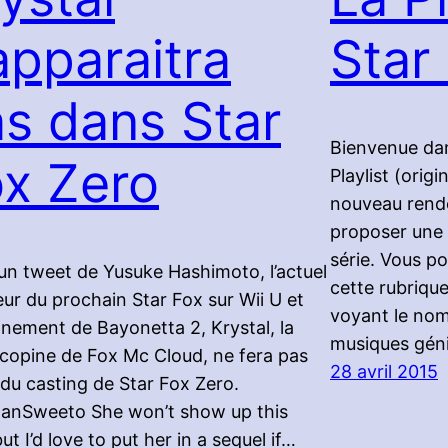
apparaitra
Star
s dans Star
Bienvenue dan
x Zero
Playlist (origi
nouveau rend
proposer une 
série. Vous p
un tweet de Yusuke Hashimoto, l’actuel
cette rubrique
eur du prochain Star Fox sur Wii U et
voyant le nom
nement de Bayonetta 2, Krystal, la
musiques gén
 copine de Fox Mc Cloud, ne fera pas
28 avril 2015
 du casting de Star Fox Zero.
anSweeto She won’t show up this
ut I’d love to put her in a sequel if…