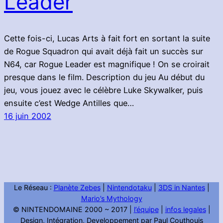
Leader
Cette fois-ci, Lucas Arts à fait fort en sortant la suite
de Rogue Squadron qui avait déjà fait un succès sur
N64, car Rogue Leader est magnifique ! On se croirait
presque dans le film. Description du jeu Au début du
jeu, vous jouez avec le célèbre Luke Skywalker, puis
ensuite c’est Wedge Antilles que…
16 juin 2002
Le Réseau :
Planète Zebes
|
Nintendotaku
|
3DS in Nantes
|
Mario’s Mythology
© NINTENDOMAINE 2000 ~ 2017 |
l’équipe
|
infos legales
|
Design, Intégration, Developpement par Paul Couthouis