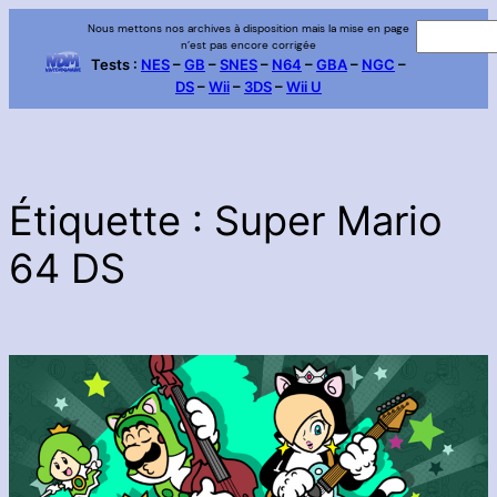
Aller
Nous mettons nos archives à disposition mais la mise en page
R
n’est pas encore corrigée
au
e
Tests :
NES
–
GB
–
SNES
–
N64
–
GBA
–
NGC
–
contenu
DS
–
Wii
–
3DS
–
Wii U
c
h
e
r
c
Étiquette :
Super Mario
h
64 DS
e
r