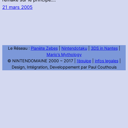
21 mars 2005
Le Réseau :
Planète Zebes
|
Nintendotaku
|
3DS in Nantes
|
Mario’s Mythology
© NINTENDOMAINE 2000 ~ 2017 |
l’équipe
|
infos legales
|
Design, Intégration, Developpement par Paul Couthouis