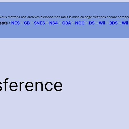
Nous mettons nos archives à disposition mais la mise en page n’est pas encore corrigé
ests :
NES
–
GB
–
SNES
–
N64
–
GBA
–
NGC
–
DS
–
Wii
–
3DS
–
Wii
sference