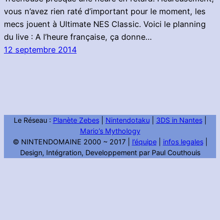
vous n’avez rien raté d’important pour le moment, les
mecs jouent à Ultimate NES Classic. Voici le planning
du live : A l’heure française, ça donne…
12 septembre 2014
Le Réseau :
Planète Zebes
|
Nintendotaku
|
3DS in Nantes
|
Mario’s Mythology
© NINTENDOMAINE 2000 ~ 2017 |
l’équipe
|
infos legales
|
Design, Intégration, Developpement par Paul Couthouis