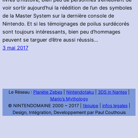
voir sortir aujourd’hui la réédition de l’un des symboles
de la Master System sur la dernière console de
Nintendo. Et si les témoignages de poilus surdécorés
sont toujours intéressants, bien peu d’hommages
peuvent se targuer d’être aussi réussis…
3 mai 2017
Le Réseau :
Planète Zebes
|
Nintendotaku
|
3DS in Nantes
|
Mario’s Mythology
© NINTENDOMAINE 2000 ~ 2017 |
l’équipe
|
infos legales
|
Design, Intégration, Developpement par Paul Couthouis