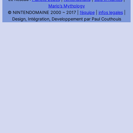
Mario’s Mythology
© NINTENDOMAINE 2000 ~ 2017 |
l’équipe
|
infos legales
|
Design, Intégration, Developpement par Paul Couthouis