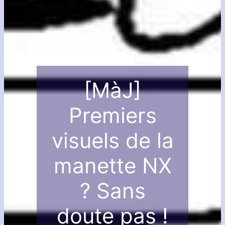
[MàJ]
Premiers
visuels de la
manette NX
? Sans
doute pas !