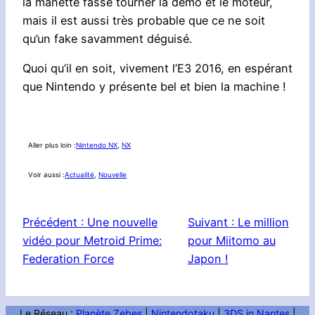
la manette fasse tourner la démo et le moteur,
mais il est aussi très probable que ce ne soit
qu’un fake savamment déguisé.
Quoi qu’il en soit, vivement l’E3 2016, en espérant
que Nintendo y présente bel et bien la machine !
Aller plus loin :
Nintendo NX
, 
NX
Voir aussi :
Actualité
, 
Nouvelle
Précédent :
Une nouvelle
Suivant :
Le million
vidéo pour Metroid Prime:
pour Miitomo au
Federation Force
Japon !
Le Réseau :
Planète Zebes
|
Nintendotaku
|
3DS in Nantes
|