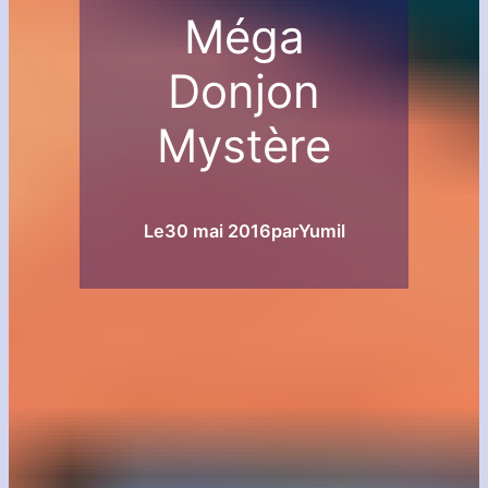
Méga
Donjon
Mystère
Le
30 mai 2016
par
Yumil