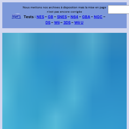
Aller
Nous mettons nos archives à disposition mais la mise en page
R
n’est pas encore corrigée
au
e
Tests :
NES
–
GB
–
SNES
–
N64
–
GBA
–
NGC
–
contenu
DS
–
Wii
–
3DS
–
Wii U
c
h
e
r
c
h
e
r