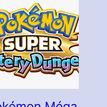
okémon Méga