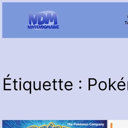
Aller
au
contenu
T
Étiquette :
Poké