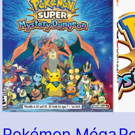
Pokémon Méga
P