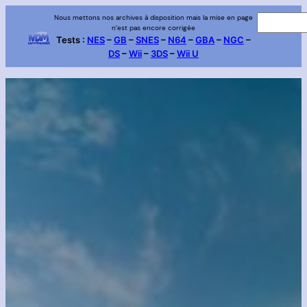
Aller
Nous mettons nos archives à disposition mais la mise en page
R
n’est pas encore corrigée
au
e
Tests :
NES
–
GB
–
SNES
–
N64
–
GBA
–
NGC
–
contenu
DS
–
Wii
–
3DS
–
Wii U
c
h
e
r
c
h
e
r