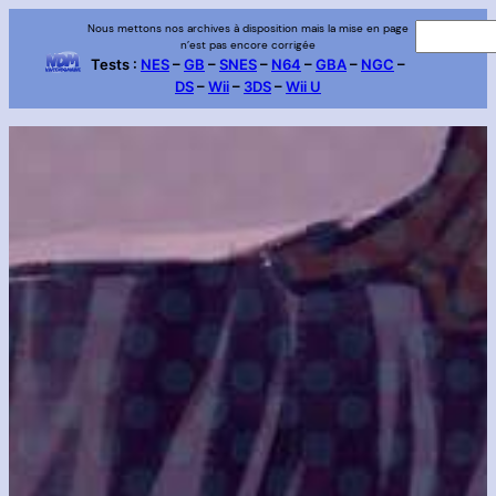
Aller
Nous mettons nos archives à disposition mais la mise en page
R
n’est pas encore corrigée
au
e
Tests :
NES
–
GB
–
SNES
–
N64
–
GBA
–
NGC
–
contenu
DS
–
Wii
–
3DS
–
Wii U
c
h
e
r
c
h
e
r