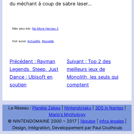
du méchant à coup de sabre laser…
Aller plus loin :
No More Heroes 3
Voir aussi :
Actualité
, 
Nouvelle
Précédent :
Rayman
Suivant :
Top 2 des
Legends, Steep, Just
meilleurs jeux de
Dance : Ubisoft en
Monolith, les seuls qui
soutien
comptent
Le Réseau :
Planète Zebes
|
Nintendotaku
|
3DS in Nantes
|
Mario’s Mythology
© NINTENDOMAINE 2000 ~ 2017 |
l’équipe
|
infos legales
|
Design, Intégration, Developpement par Paul Couthouis