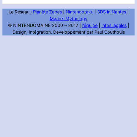
Le Réseau :
Planète Zebes
|
Nintendotaku
|
3DS in Nantes
|
Mario’s Mythology
© NINTENDOMAINE 2000 ~ 2017 |
l’équipe
|
infos legales
|
Design, Intégration, Developpement par Paul Couthouis