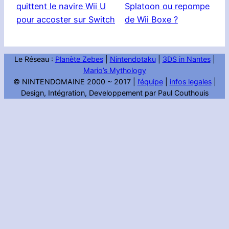
quittent le navire Wii U
Splatoon ou repompe
pour accoster sur Switch
de Wii Boxe ?
Le Réseau :
Planète Zebes
|
Nintendotaku
|
3DS in Nantes
|
Mario’s Mythology
© NINTENDOMAINE 2000 ~ 2017 |
l’équipe
|
infos legales
|
Design, Intégration, Developpement par Paul Couthouis