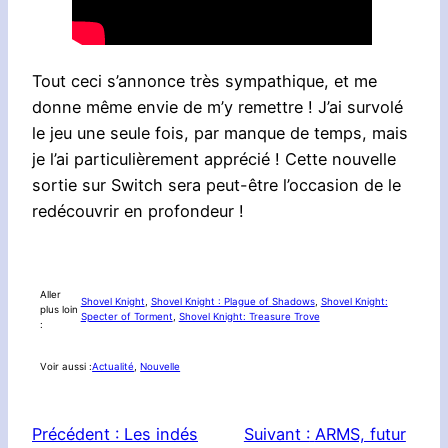
Tout ceci s’annonce très sympathique, et me
donne même envie de m’y remettre ! J’ai survolé
le jeu une seule fois, par manque de temps, mais
je l’ai particulièrement apprécié ! Cette nouvelle
sortie sur Switch sera peut-être l’occasion de le
redécouvrir en profondeur !
Aller
Shovel Knight
, 
Shovel Knight : Plague of Shadows
, 
Shovel Knight:
plus loin
Specter of Torment
, 
Shovel Knight: Treasure Trove
:
Voir aussi :
Actualité
, 
Nouvelle
Précédent :
Les indés
Suivant :
ARMS, futur