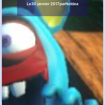
Le
30 janvier 2017
par
NoIdea