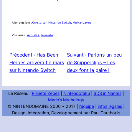
Aller plus loin :
Kickstarter
, 
Nintendo Switch
, 
Yooka-Laylee
Voir aussi :
Actualité
, 
Nouvelle
Précédent :
Has Been
Suivant :
Parlons un peu
Heroes arrivera fin mars
de Snipperclips – Les
sur Nintendo Switch
deux font la paire !
Le Réseau :
Planète Zebes
|
Nintendotaku
|
3DS in Nantes
|
Mario’s Mythology
© NINTENDOMAINE 2000 ~ 2017 |
l’équipe
|
infos legales
|
Design, Intégration, Developpement par Paul Couthouis