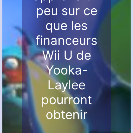
peu sur ce
que les
financeurs
Wii U de
Yooka-
Laylee
pourront
obtenir