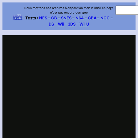
Aller
Nous mettons nos archives à disposition mais la mise en page
R
n’est pas encore corrigée
au
e
Tests :
NES
–
GB
–
SNES
–
N64
–
GBA
–
NGC
–
contenu
DS
–
Wii
–
3DS
–
Wii U
c
h
e
r
c
h
e
r