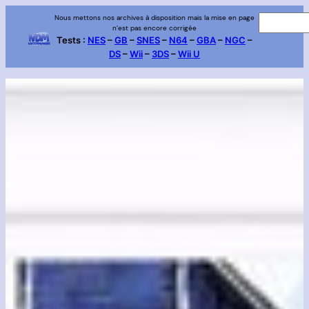
Aller
Nous mettons nos archives à disposition mais la mise en page
R
n’est pas encore corrigée
au
e
Tests :
NES
–
GB
–
SNES
–
N64
–
GBA
–
NGC
–
contenu
DS
–
Wii
–
3DS
–
Wii U
c
h
e
r
c
h
e
r