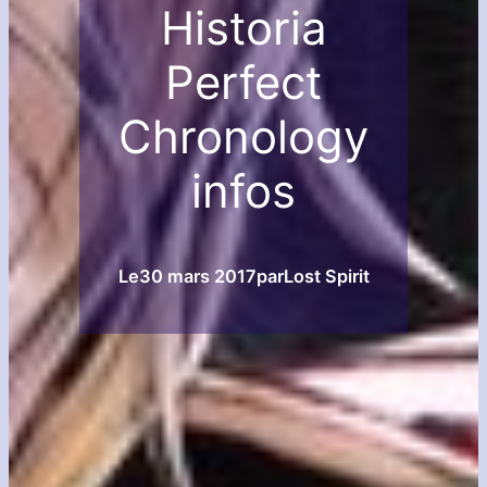
Historia
Perfect
Chronology
infos
Le
30 mars 2017
par
Lost Spirit