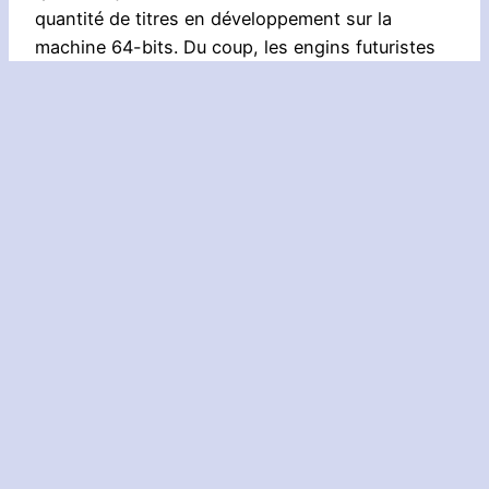
quantité de titres en développement sur la
machine 64-bits. Du coup, les engins futuristes
se sont changés en Jet-Skis bien de notre
époque, avec un rendu des vagues toujours aussi
impressionnant. Le jeu sort chez nous en avril 97,
au lancement de la Nintendo 64. Au japon et aux
US, le jeu sera réédité dans une version
compatible avec le kit vibration !