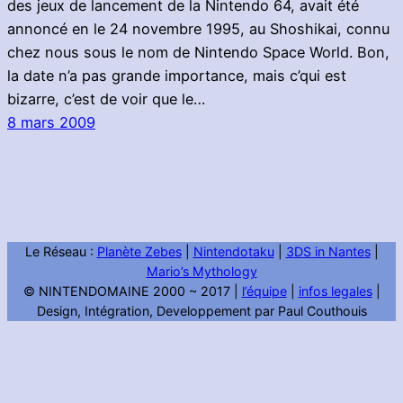
des jeux de lancement de la Nintendo 64, avait été
annoncé en le 24 novembre 1995, au Shoshikai, connu
chez nous sous le nom de Nintendo Space World. Bon,
la date n’a pas grande importance, mais c’qui est
bizarre, c’est de voir que le…
8 mars 2009
Le Réseau :
Planète Zebes
|
Nintendotaku
|
3DS in Nantes
|
Mario’s Mythology
© NINTENDOMAINE 2000 ~ 2017 |
l’équipe
|
infos legales
|
Design, Intégration, Developpement par Paul Couthouis