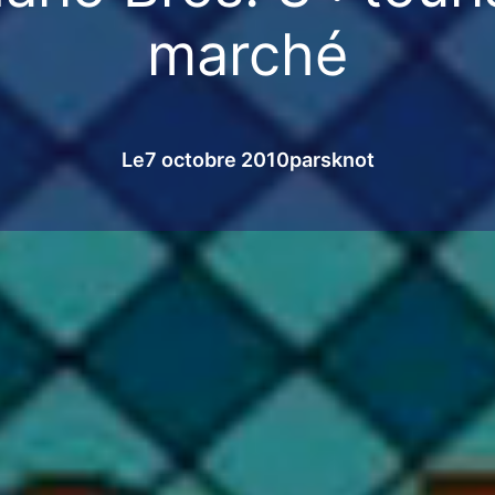
marché
Le
7 octobre 2010
par
sknot