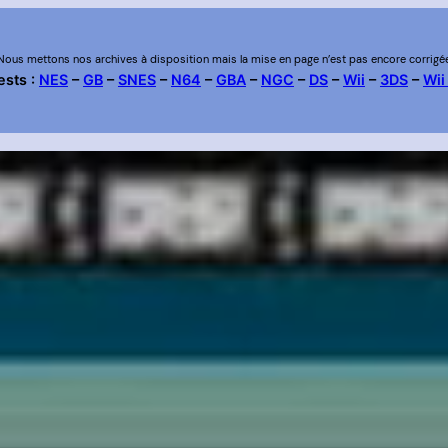
Nous mettons nos archives à disposition mais la mise en page n’est pas encore corrigé
ests :
NES
–
GB
–
SNES
–
N64
–
GBA
–
NGC
–
DS
–
Wii
–
3DS
–
Wii