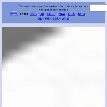
Aller
Nous mettons nos archives à disposition mais la mise en page
R
n’est pas encore corrigée
au
e
Tests :
NES
–
GB
–
SNES
–
N64
–
GBA
–
NGC
–
contenu
DS
–
Wii
–
3DS
–
Wii U
c
h
e
r
c
h
e
r