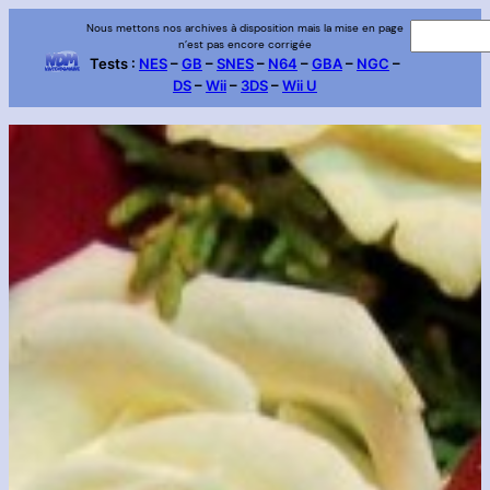
Aller
Nous mettons nos archives à disposition mais la mise en page
R
n’est pas encore corrigée
au
e
Tests :
NES
–
GB
–
SNES
–
N64
–
GBA
–
NGC
–
contenu
DS
–
Wii
–
3DS
–
Wii U
c
h
e
r
c
h
e
r