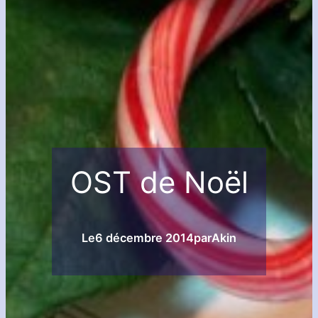
OST de Noël
Le
6 décembre 2014
par
Akin