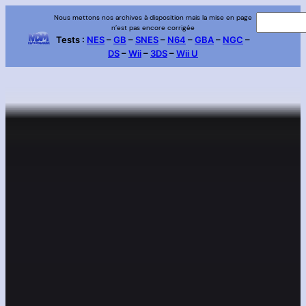
Aller
Nous mettons nos archives à disposition mais la mise en page
R
n’est pas encore corrigée
au
e
Tests :
NES
–
GB
–
SNES
–
N64
–
GBA
–
NGC
–
contenu
DS
–
Wii
–
3DS
–
Wii U
c
h
e
r
c
h
e
r