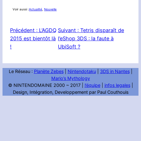
Voir aussi :
Actualité
, 
Nouvelle
Précédent :
L’AGDQ
Suivant :
Tetris disparaît de
2015 est bientôt là
l’eShop 3DS : la faute à
!
UbiSoft ?
Le Réseau :
Planète Zebes
|
Nintendotaku
|
3DS in Nantes
|
Mario’s Mythology
© NINTENDOMAINE 2000 ~ 2017 |
l’équipe
|
infos legales
|
Design, Intégration, Developpement par Paul Couthouis