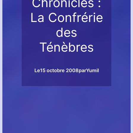
Chronicles :
La Confrérie
des
Ténèbres
Le
15 octobre 2008
par
Yumil