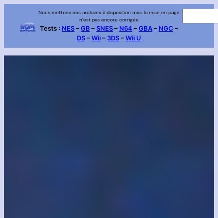
Aller
Nous mettons nos archives à disposition mais la mise en page
R
n’est pas encore corrigée
au
e
Tests :
NES
–
GB
–
SNES
–
N64
–
GBA
–
NGC
–
contenu
DS
–
Wii
–
3DS
–
Wii U
c
h
e
r
c
h
e
r