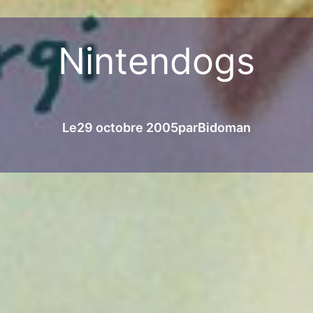
Nintendogs
Le
29 octobre 2005
par
Bidoman