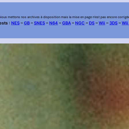
Nous mettons nos archives à disposition mais la mise en page n’est pas encore corrigé
ests :
NES
–
GB
–
SNES
–
N64
–
GBA
–
NGC
–
DS
–
Wii
–
3DS
–
Wii