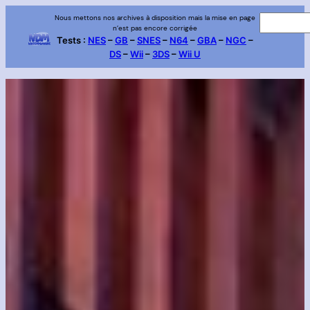
Aller
Nous mettons nos archives à disposition mais la mise en page
R
n’est pas encore corrigée
au
e
Tests :
NES
–
GB
–
SNES
–
N64
–
GBA
–
NGC
–
contenu
DS
–
Wii
–
3DS
–
Wii U
c
h
e
r
c
h
e
r