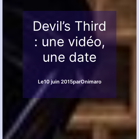
Devil’s Third
: une vidéo,
une date
Le
10 juin 2015
par
Onimaro