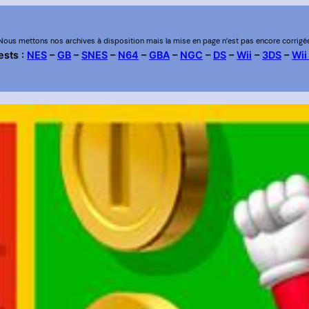
Nous mettons nos archives à disposition mais la mise en page n’est pas encore corrigé
ests :
NES
–
GB
–
SNES
–
N64
–
GBA
–
NGC
–
DS
–
Wii
–
3DS
–
Wii