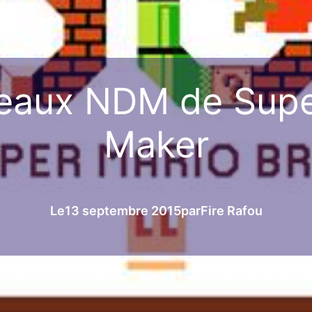
veaux NDM de Supe
Maker
Le
13 septembre 2015
par
Fire Rafou