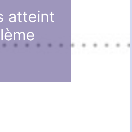
 atteint
blème