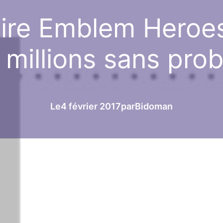
ire Emblem Heroes
2 millions sans pro
Le
4 février 2017
par
Bidoman