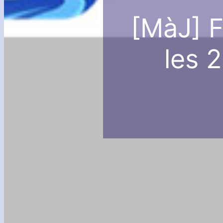
[MàJ] F
les 