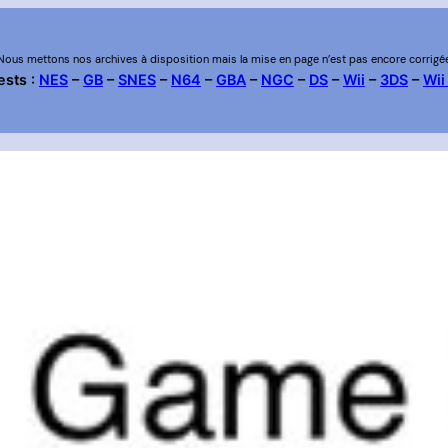
Nous mettons nos archives à disposition mais la mise en page n’est pas encore corrigé
ests :
NES
–
GB
–
SNES
–
N64
–
GBA
–
NGC
–
DS
–
Wii
–
3DS
–
Wii