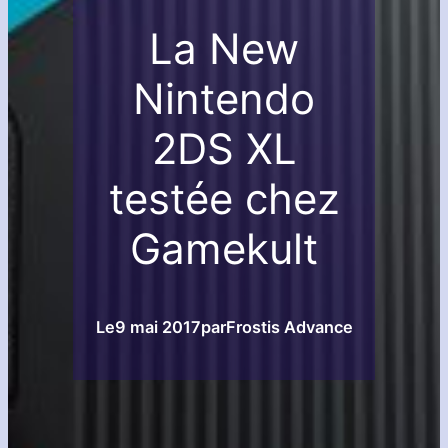
La New
Nintendo
2DS XL
testée chez
Gamekult
Le
9 mai 2017
par
Frostis Advance