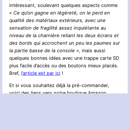
intéressant, soulevant quelques aspects comme
« Ce qu’on gagne en légèreté, on le perd en
qualité des matériaux extérieurs, avec une
sensation de fragilité assez inquiétante au
niveau de la charnière reliant les deux écrans et
des bords qui accrochent un peu les paumes sur
la partie basse de la console »
, mais aussi
quelques bonnes idées avec une trappe carte SD
plus facile d’accès ou des boutons mieux placés.
Bref,
l’article est par ici
!
Et si vous souhaitez déjà la pré-commander,
voici des liens vers notre boutique Amazon.
[amazon_link asins=’B071NJBW3J,B01KMCX38Q’
template=’ProductCarousel’
store=’nintendomaine-21′ marketplace=’FR’
link_id=’a0dce425-349d-11e7-90e9-