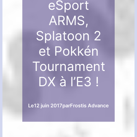
eSport
ARMS,
Splatoon 2
et Pokkén
Tournament
DX à l’E3 !
Le
12 juin 2017
par
Frostis Advance