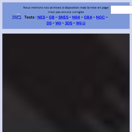
Aller
Nous mettons nos archives à disposition mais la mise en page
R
n’est pas encore corrigée
au
e
Tests :
NES
–
GB
–
SNES
–
N64
–
GBA
–
NGC
–
contenu
DS
–
Wii
–
3DS
–
Wii U
c
h
e
r
c
h
e
r