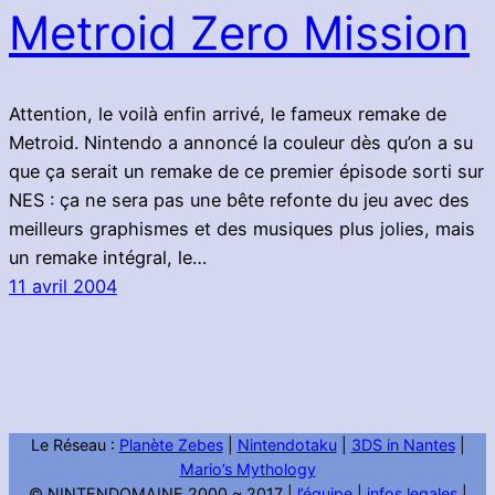
Metroid Zero Mission
Attention, le voilà enfin arrivé, le fameux remake de
Metroid. Nintendo a annoncé la couleur dès qu’on a su
que ça serait un remake de ce premier épisode sorti sur
NES : ça ne sera pas une bête refonte du jeu avec des
meilleurs graphismes et des musiques plus jolies, mais
un remake intégral, le…
11 avril 2004
Le Réseau :
Planète Zebes
|
Nintendotaku
|
3DS in Nantes
|
Mario’s Mythology
© NINTENDOMAINE 2000 ~ 2017 |
l’équipe
|
infos legales
|