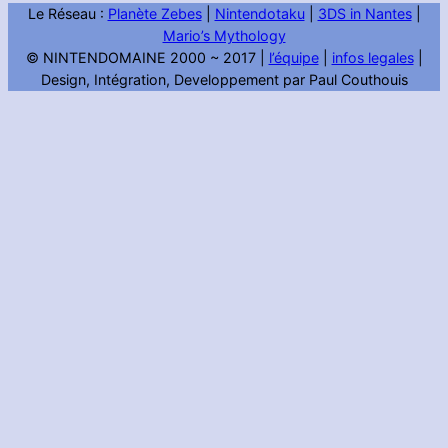
Le Réseau :
Planète Zebes
|
Nintendotaku
|
3DS in Nantes
|
Mario’s Mythology
© NINTENDOMAINE 2000 ~ 2017 |
l’équipe
|
infos legales
|
Design, Intégration, Developpement par Paul Couthouis