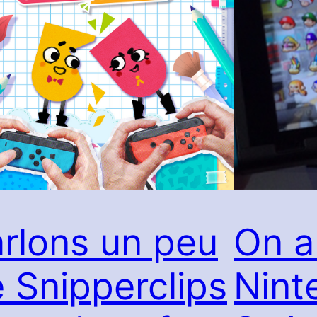
rlons un peu
On a
 Snipperclips
Nint