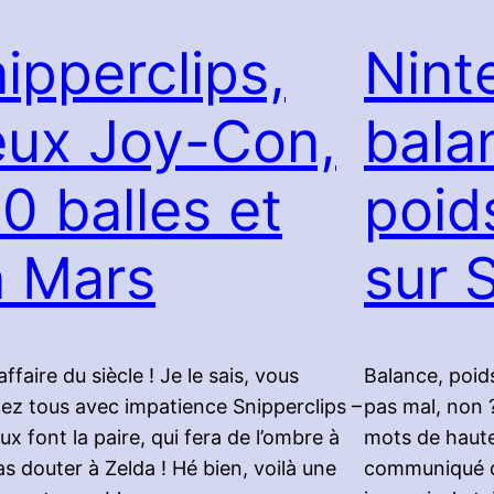
ipperclips,
Nint
eux Joy-Con,
bala
0 balles et
poid
n Mars
sur 
’affaire du siècle ! Je le sais, vous
Balance, poids
ez tous avec impatience Snipperclips –
pas mal, non ?
ux font la paire, qui fera de l’ombre à
mots de haute
as douter à Zelda ! Hé bien, voilà une
communiqué do