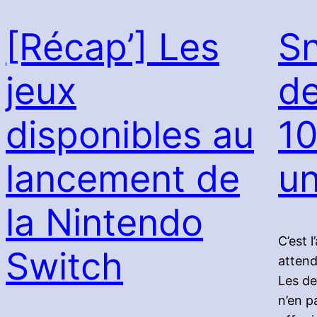
[Récap’] Les
Sn
jeux
d
disponibles au
10
lancement de
u
la Nintendo
C’est l
Switch
attend
Les de
n’en p