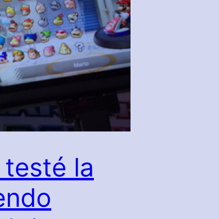
 testé la
endo