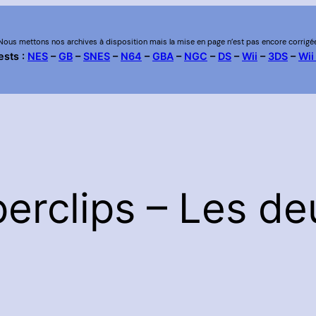
Nous mettons nos archives à disposition mais la mise en page n’est pas encore corrigé
ests :
NES
–
GB
–
SNES
–
N64
–
GBA
–
NGC
–
DS
–
Wii
–
3DS
–
Wii
erclips – Les de