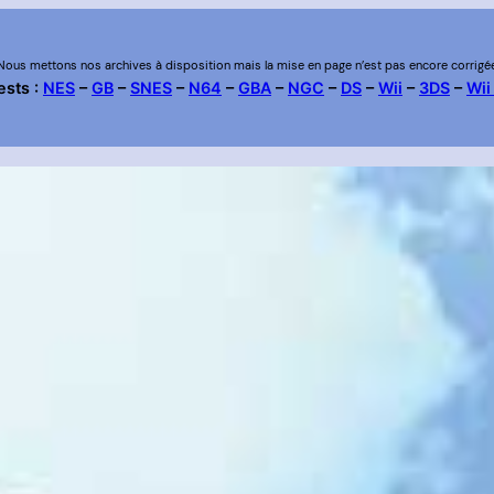
Nous mettons nos archives à disposition mais la mise en page n’est pas encore corrigé
ests :
NES
–
GB
–
SNES
–
N64
–
GBA
–
NGC
–
DS
–
Wii
–
3DS
–
Wii