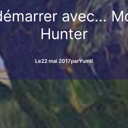
démarrer avec… M
Hunter
Le
22 mai 2017
par
Yumil