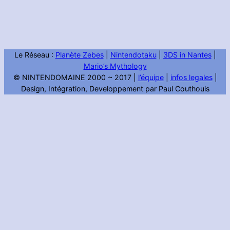
Le Réseau :
Planète Zebes
|
Nintendotaku
|
3DS in Nantes
|
Mario’s Mythology
© NINTENDOMAINE 2000 ~ 2017 |
l’équipe
|
infos legales
|
Design, Intégration, Developpement par Paul Couthouis